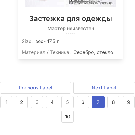
Застежка для одежды
Мастер неизвестен
-----
Size
:
вес- 17,5 г
Материал / Техника:
Серебро, стекло
Previous Label
Next Label
1
2
3
4
5
6
7
8
9
10