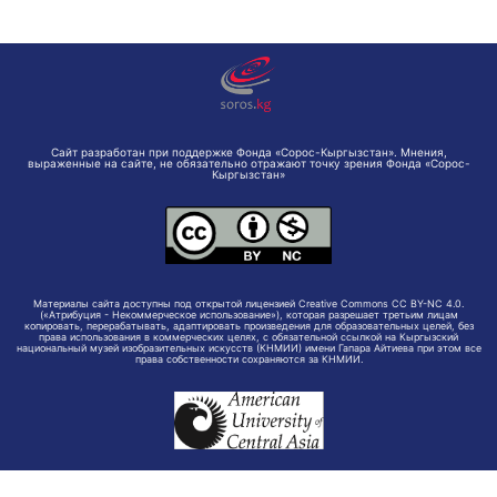
Сайт разработан при поддержке Фонда «Сорос-Кыргызстан». Мнения,
выраженные на сайте, не обязательно отражают точку зрения Фонда «Сорос-
Кыргызстан»
Материалы сайта доступны под открытой лицензией Creative Commons CC BY-NC 4.0.
(«Атрибуция - Некоммерческое использование»), которая разрешает третьим лицам
копировать, перерабатывать, адаптировать произведения для образовательных целей, без
права использования в коммерческих целях, с обязательной ссылкой на Кыргызский
национальный музей изобразительных искусств (КНМИИ) имени Гапара Айтиева при этом все
права собственности сохраняются за КНМИИ.