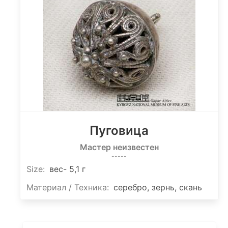
Пуговица
Мастер неизвестен
-----
Size
:
вес- 5,1 г
Материал / Техника:
серебро, зернь, скань