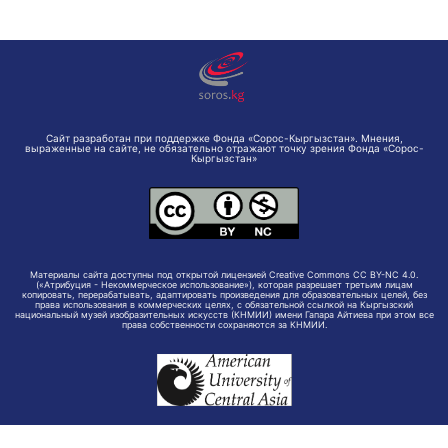
Сайт разработан при поддержке Фонда «Сорос-Кыргызстан». Мнения,
выраженные на сайте, не обязательно отражают точку зрения Фонда «Сорос-
Кыргызстан»
Материалы сайта доступны под открытой лицензией Creative Commons CC BY-NC 4.0.
(«Атрибуция - Некоммерческое использование»), которая разрешает третьим лицам
копировать, перерабатывать, адаптировать произведения для образовательных целей, без
права использования в коммерческих целях, с обязательной ссылкой на Кыргызский
национальный музей изобразительных искусств (КНМИИ) имени Гапара Айтиева при этом все
права собственности сохраняются за КНМИИ.