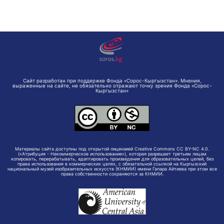
Сайт разработан при поддержке Фонда «Сорос-Кыргызстан». Мнения,
выраженные на сайте, не обязательно отражают точку зрения Фонда «Сорос-
Кыргызстан»
Материалы сайта доступны под открытой лицензией Creative Commons CC BY-NC 4.0.
(«Атрибуция - Некоммерческое использование»), которая разрешает третьим лицам
копировать, перерабатывать, адаптировать произведения для образовательных целей, без
права использования в коммерческих целях, с обязательной ссылкой на Кыргызский
национальный музей изобразительных искусств (КНМИИ) имени Гапара Айтиева при этом все
права собственности сохраняются за КНМИИ.