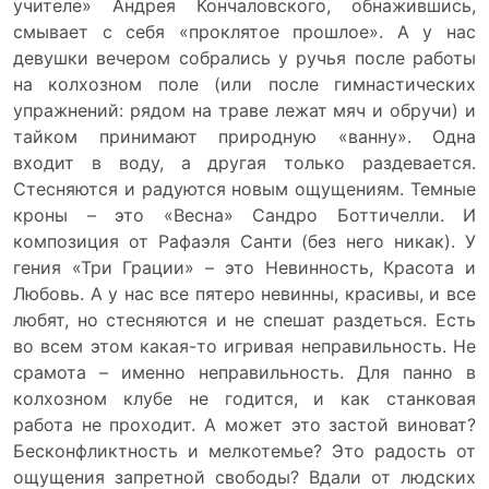
учителе» Андрея Кончаловского, обнажившись,
смывает с себя «проклятое прошлое». А у нас
девушки вечером собрались у ручья после работы
на колхозном поле (или после гимнастических
упражнений: рядом на траве лежат мяч и обручи) и
тайком принимают природную «ванну». Одна
входит в воду, а другая только раздевается.
Стесняются и радуются новым ощущениям. Темные
кроны – это «Весна» Сандро Боттичелли. И
композиция от Рафаэля Санти (без него никак). У
гения «Три Грации» – это Невинность, Красота и
Любовь. А у нас все пятеро невинны, красивы, и все
любят, но стесняются и не спешат раздеться. Есть
во всем этом какая-то игривая неправильность. Не
срамота – именно неправильность. Для панно в
колхозном клубе не годится, и как станковая
работа не проходит. А может это застой виноват?
Бесконфликтность и мелкотемье? Это радость от
ощущения запретной свободы? Вдали от людских