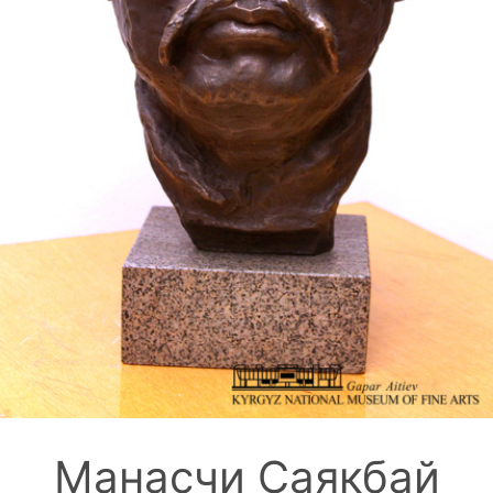
Манасчи Саякбай