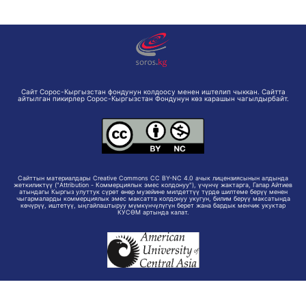
Сайт Сорос-Кыргызстан фондунун колдоосу менен иштелип чыккан. Сайтта
айтылган пикирлер Сорос-Кыргызстан Фондунун көз карашын чагылдырбайт.
Сайттын материалдары Creative Commons CC BY-NC 4.0 ачык лицензиясынын алдында
жеткиликтүү ("Attribution - Коммерциялык эмес колдонуу"), үчүнчү жактарга, Гапар Айтиев
атындагы Кыргыз улуттук сүрөт өнөр музейине милдеттүү түрдө шилтеме берүү менен
чыгармаларды коммерциялык эмес максатта колдонуу укугун, билим берүү максатында
көчүрүү, иштетүү, ыңгайлаштыруу мүмкүнчүлүгүн берет жана бардык менчик укуктар
КУСӨМ артында калат.