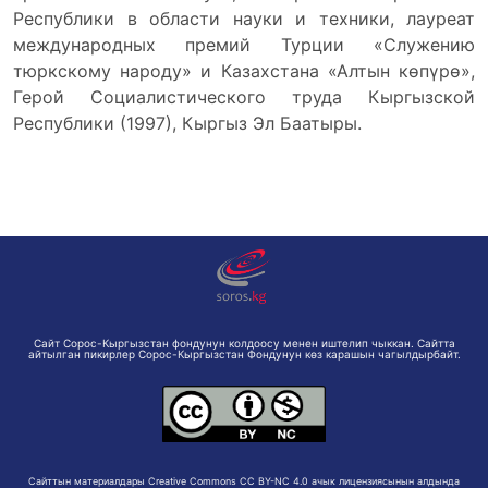
Республики в области науки и техники, лауреат
международных премий Турции «Служению
тюркскому народу» и Казахстана «Алтын көпүрө»,
Герой Социалистического труда Кыргызской
Республики (1997), Кыргыз Эл Баатыры.
Сайт Сорос-Кыргызстан фондунун колдоосу менен иштелип чыккан. Сайтта
айтылган пикирлер Сорос-Кыргызстан Фондунун көз карашын чагылдырбайт.
Сайттын материалдары Creative Commons CC BY-NC 4.0 ачык лицензиясынын алдында