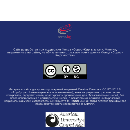
Сайт разработан при поддержке Фонда «Сорос-Кыргызстан». Мнения,
выраженные на сайте, не обязательно отражают точку зрения Фонда «Сорос-
Кыргызстан»
Материалы сайта доступны под открытой лицензией Creative Commons CC BY-NC 4.0.
(«Атрибуция - Некоммерческое использование»), которая разрешает третьим лицам
копировать, перерабатывать, адаптировать произведения для образовательных целей, без
права использования в коммерческих целях, с обязательной ссылкой на Кыргызский
национальный музей изобразительных искусств (КНМИИ) имени Гапара Айтиева при этом все
права собственности сохраняются за КНМИИ.