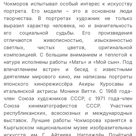
Чокморов испытывал особый интерес к искусству
портрета. Его модели – это в основном люди
творчества. В портретах художник не только
выразил характер человека, но и значительность
его социальной судьбы. Его произведения
отличаются живописностью, изысканностью
светлых, чистых цветов, оригинальной
композицией. С большим вниманием и теплотой к
натуре исполнены работы «Мать» и «Мой сын». Под
впечатлением встреч и бесед с известными
деятелями мирового кино, им написаны портреты
японского кинорежиссёра Акиры Куросавы и
итальянской актрисы Моники Витти. С 1968 года-
член Союза художников СССР, с 1971 года-член
Союза кинематографистов СССР. Участник
республиканских, всесоюзных и международных
выставок. Лучшие работы Чокморова хранятся в
Кыргызском национальном музее изобразительных
искусств им Г. Айтиева. Награждён Почётной