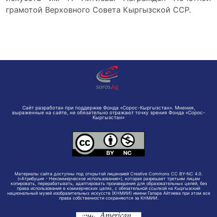
грамотой Верховного Совета Кыргызской ССР.
Сайт разработан при поддержке Фонда «Сорос-Кыргызстан». Мнения,
выраженные на сайте, не обязательно отражают точку зрения Фонда «Сорос-
Кыргызстан»
Материалы сайта доступны под открытой лицензией Creative Commons CC BY-NC 4.0.
(«Атрибуция - Некоммерческое использование»), которая разрешает третьим лицам
копировать, перерабатывать, адаптировать произведения для образовательных целей, без
права использования в коммерческих целях, с обязательной ссылкой на Кыргызский
национальный музей изобразительных искусств (КНМИИ) имени Гапара Айтиева при этом все
права собственности сохраняются за КНМИИ.