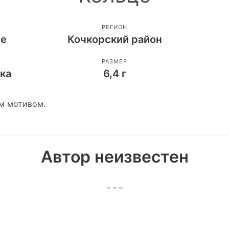
РЕГИОН
ие
Кочкорский район
РАЗМЕР
ека
6,4 г
м мотивом.
Автор неизвестен
_ _ _