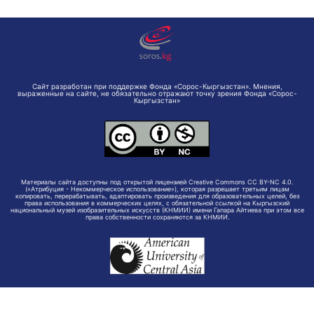
Сайт разработан при поддержке Фонда «Сорос-Кыргызстан». Мнения,
выраженные на сайте, не обязательно отражают точку зрения Фонда «Сорос-
Кыргызстан»
Материалы сайта доступны под открытой лицензией Creative Commons CC BY-NC 4.0.
(«Атрибуция - Некоммерческое использование»), которая разрешает третьим лицам
копировать, перерабатывать, адаптировать произведения для образовательных целей, без
права использования в коммерческих целях, с обязательной ссылкой на Кыргызский
национальный музей изобразительных искусств (КНМИИ) имени Гапара Айтиева при этом все
права собственности сохраняются за КНМИИ.