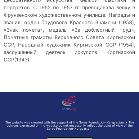
декоративного искусства, мелкой пластики и
портретов. С 1952 по 1957 гг. преподавала лепку в
Фрунзенском художественном училище. Награды и
звания: орден Трудового Красного Знамени (1958),
«Знак почета», медаль «За доблестный труд»,
Почетные грамоты Верховного Совета Киргизской
ССР, Народный художник Киргизской ССР (1954),
заслуженный деятель искусств Киргизской
ССР(1943).
The website was created with the support of the Soros Foundation-Kyrgyzstan. • The
opinions expressed on the website do not necessarily reflect the point of view of the
Soros Foundation-Kyrgyzstan.