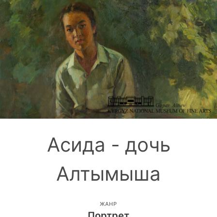
Асида - дочь
Алтымыша
ЖАНР
Портрет