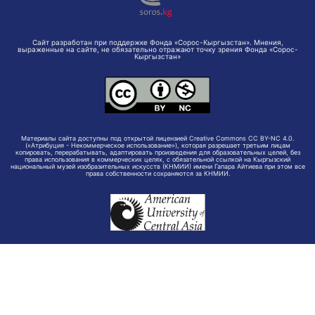
Сайт разработан при поддержке Фонда «Сорос-Кыргызстан». Мнения,
выраженные на сайте, не обязательно отражают точку зрения Фонда «Сорос-
Кыргызстан»
Материалы сайта доступны под открытой лицензией Creative Commons CC BY-NC 4.0.
(«Атрибуция - Некоммерческое использование»), которая разрешает третьим лицам
копировать, перерабатывать, адаптировать произведения для образовательных целей, без
права использования в коммерческих целях, с обязательной ссылкой на Кыргызский
национальный музей изобразительных искусств (КНМИИ) имени Гапара Айтиева при этом все
права собственности сохраняются за КНМИИ.