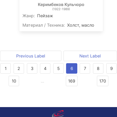
Керимбеков Кульчоро
(1922-1989)
Жанр:
Пейзаж
Материал / Техника:
Холст, масло
Previous Label
Next Label
1
2
3
4
5
6
7
8
9
10
…
169
170