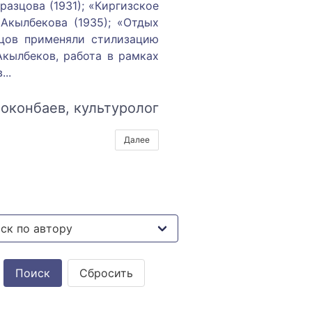
азцова (1931); «Киргизское
Акылбекова (1935); «Отдых
зцов применяли стилизацию
Акылбеков, работа в рамках
.
..
оконбаев, культуролог
Далее
Сбросить