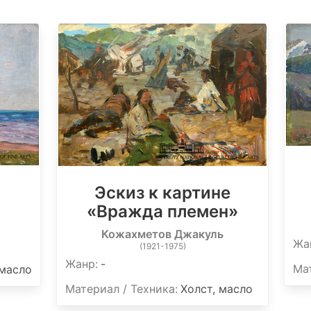
Эскиз к картине
«Вражда племен»
Кожахметов Джакуль
Жа
(1921-1975)
Жанр:
-
Мат
 масло
Материал / Техника:
Холст, масло