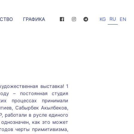
RU
ССТВО
ГРАФИКА
KG
EN
художественная выставка! 1
году – постоянная студия
ких процессах принимали
тиев, Сабырбек Акылбеков,
, работали в русле единого
 однозначен, как это может
годов черты примитивизма,