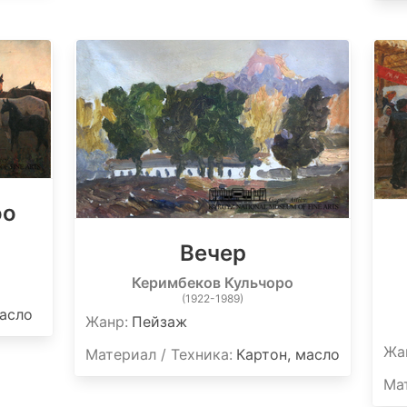
оо
Вечер
Керимбеков Кульчоро
(1922-1989)
масло
Жанр:
Пейзаж
Жа
Материал / Техника:
Картон, масло
Мат