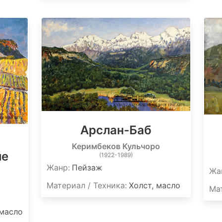
Арслан-Баб
Керимбеков Кульчоро
ле
(1922-1989)
Жанр:
Пейзаж
Жа
Материал / Техника:
Холст, масло
Мат
 масло