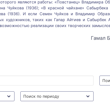
торого являются работы: «Повстанец» Владимира Обр
ена Чуйкова (1936); «В красной чайхане» Сабырбека 
ева (1936). И если Семен Чуйков и Владимир Обра
ых художников, таких как Гапар Айтиев и Сабырбек 
 возможностью реализации своих творческих замыслов
Гамал Б