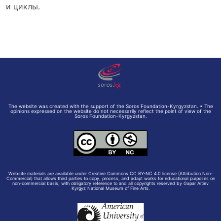
и циклы.
The website was created with the support of the Soros Foundation-Kyrgyzstan. • The
opinions expressed on the website do not necessarily reflect the point of view of the
Soros Foundation-Kyrgyzstan.
Website materials are available under Creative Commons CC BY-NC 4.0 license (Attribution Non-
Commercial) that allows third parties to copy, process, and adapt works for educational purposes on
non-commercial basis, with obligatory reference to and all copyrights reserved by Gapar Aitiev
Kyrgyz National Museum of Fine Arts.