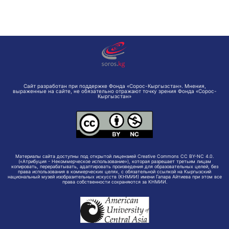
Сайт разработан при поддержке Фонда «Сорос-Кыргызстан». Мнения,
выраженные на сайте, не обязательно отражают точку зрения Фонда «Сорос-
Кыргызстан»
Материалы сайта доступны под открытой лицензией Creative Commons CC BY-NC 4.0.
(«Атрибуция - Некоммерческое использование»), которая разрешает третьим лицам
копировать, перерабатывать, адаптировать произведения для образовательных целей, без
права использования в коммерческих целях, с обязательной ссылкой на Кыргызский
национальный музей изобразительных искусств (КНМИИ) имени Гапара Айтиева при этом все
права собственности сохраняются за КНМИИ.