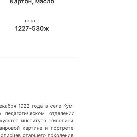
Картон, масло
НОМЕР
1227-530ж
кабря 1922 года в селе Кум-
а педагогическом отделении
культет института живописи,
анровой картине и портрете.
вописцев старшего поколения.