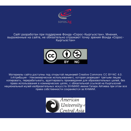
Сайт разработан при поддержке Фонда «Сорос-Кыргызстан». Мнения,
выраженные на сайте, не обязательно отражают точку зрения Фонда «Сорос-
Кыргызстан»
Материалы сайта доступны под открытой лицензией Creative Commons CC BY-NC 4.0.
(«Атрибуция - Некоммерческое использование»), которая разрешает третьим лицам
копировать, перерабатывать, адаптировать произведения для образовательных целей, без
права использования в коммерческих целях, с обязательной ссылкой на Кыргызский
национальный музей изобразительных искусств (КНМИИ) имени Гапара Айтиева при этом все
права собственности сохраняются за КНМИИ.