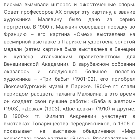
письма вызывали интерес и ожесточенные споры.
Совет профессоров АХ отверг эту картину, а звание
художника Малявину было дано за серию
портретов. В 1900 г. Малявин совершает поездку во
Францию – его картина «Смех» выставлена на
всемирной выставке в Париже и удостоена золотой
медали (затем картина была выставлена в Венеции
и куплена итальянским правительством для
Венецианской Академии). В зарубежном собрании
оказалось и следующее большое полотно
художника – «Три бабы» (1901-02), его приобрел
Люксембургский музей в Париже. 1900-е гг. стали
периодом расцвета таланта Малявина, в это время
он создает свои лучшие работы: «Баба в желтом»
(1903), «Девка» (1903), «Две девки» (1910) и другие.
В 1900-х гг. Филипп Андреевич участвует в
выставках Товарищества передвижников, в 1906 г.
показывает на выставке объединения «Мир
искусства» свою картину «Вихрь». Впоследствии он