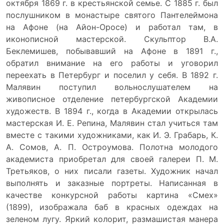
октября 1869 г. в крестьянской семье. С 1885 г. был
послушником в монастыре святого Пантелеймона
на Афоне (на Айон-Оросе) и работал там, в
иконописной мастерской. Скульптор В.А.
Беклемишев, побывавший на Афоне в 1891 г.,
обратил внимание на его работы и уговорил
переехать в Петербург и поселил у себя. В 1892 г.
Малявин поступил вольнослушателем на
живописное отделение петербургской Академии
художеств. В 1894 г., когда в Академии открылась
мастерская И. Е. Репина, Малявин стал учиться там
вместе с такими художниками, как И. Э. Грабарь, К.
А. Сомов, А. П. Остроумова. Полотна молодого
академиста приобретал для своей галереи П. М.
Третьяков, о них писали газеты. Художник начал
выполнять и заказные портреты. Написанная в
качестве конкурсной работы картина «Смех»
(1899), изображала баб в красных одеждах на
зеленом лугу. Яркий колорит, размашистая манера