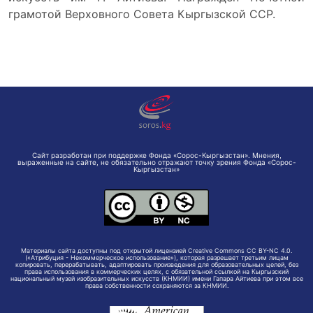
грамотой Верховного Совета Кыргызской ССР.
Сайт разработан при поддержке Фонда «Сорос-Кыргызстан». Мнения,
выраженные на сайте, не обязательно отражают точку зрения Фонда «Сорос-
Кыргызстан»
Материалы сайта доступны под открытой лицензией Creative Commons CC BY-NC 4.0.
(«Атрибуция - Некоммерческое использование»), которая разрешает третьим лицам
копировать, перерабатывать, адаптировать произведения для образовательных целей, без
права использования в коммерческих целях, с обязательной ссылкой на Кыргызский
национальный музей изобразительных искусств (КНМИИ) имени Гапара Айтиева при этом все
права собственности сохраняются за КНМИИ.