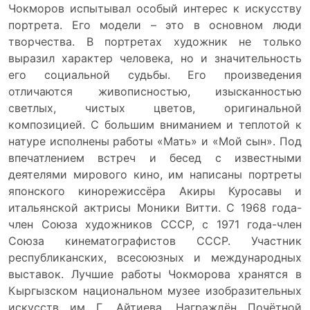
Чокморов испытывал особый интерес к искусству
портрета. Его модели – это в основном люди
творчества. В портретах художник не только
выразил характер человека, но и значительность
его социальной судьбы. Его произведения
отличаются живописностью, изысканностью
светлых, чистых цветов, оригинальной
композицией. С большим вниманием и теплотой к
натуре исполнены работы «Мать» и «Мой сын». Под
впечатлением встреч и бесед с известными
деятелями мирового кино, им написаны портреты
японского кинорежиссёра Акиры Куросавы и
итальянской актрисы Моники Витти. С 1968 года-
член Союза художников СССР, с 1971 года-член
Союза кинематографистов СССР. Участник
республиканских, всесоюзных и международных
выставок. Лучшие работы Чокморова хранятся в
Кыргызском национальном музее изобразительных
искусств им Г. Айтиева. Награждён Почётной