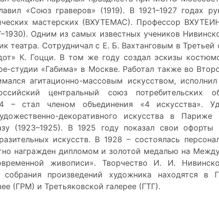
главил «Союз граверов» (1919). В 1921–1927 годах р
ических мастерских (ВХУТЕМАС). Профессор ВХУТЕИН
7–1930). Одним из самых известных учеников Нивинск
ик театра. Сотрудничал с Е. Б. Вахтанговым в Третьей
дот» К. Гоцци. В том же году создал эскизы костюм
тре-студии «Габима» в Москве. Работал также во Втор
имался агитационно-массовым искусством, исполни
ероссийский центральный союз потребительских 
24 – стал членом объединения «4 искусства». У
дожественно-декоративного искусства в Париже 
зу (1923–1925). В 1925 году показал свои офорты
разительных искусств. В 1928 – состоялась персона
ртно награжден дипломом и золотой медалью на Межд
временной живописи». Творчество И. И. Нивинск
е собрания произведений художника находятся в 
е (ГРМ) и Третьяковской галерее (ГТГ).