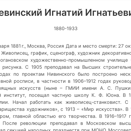
евинский Игнатий Игнатьев
1880-1933
аря 1881 г., Москва, Россия Дата и место смерти: 27 о
Живописец, график, сценограф, художник декоративн
рогановском художественно-промышленном училище (
 рисунка. С 1905 преподавал на Высших строительн
годах по проектам Нивинского было построено нес
ивной росписи, в частности в 1906–1912 годах руков
зящных искусств (ныне – ГМИИ имени А. С. Пушкин
 институт, посещал частную школу К. Ф. Юона. В 1
лии. Начал работать как живописец-станковист. С
рищества художников», с 1913 – «Мир искусства». В 1
ром, главной областью его творчества. В 1916–1917
. После революции преподавал в Московском высш
овал секцией народных празднеств при МОНО Моссовет