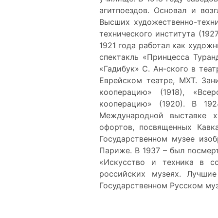
агитпоездов. Основал и воз
Высших художественно-техн
технического института (192
1921 года работал как художн
спектакль «Принцесса Туран
«Гадибук» С. Ан-ского в теа
Еврейском театре, МХТ. Зан
кооперацию» (1918), «Вс
кооперацию» (1920). В 19
Международной выставке ху
офортов, посвященных Кавка
Государственном музее изоб
Париже. В 1937 – был посме
«Искусство и техника в со
российских музеях. Лучши
Государственном Русском музе