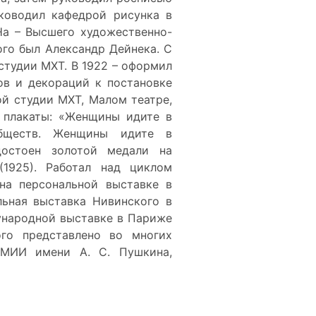
уководил кафедрой рисунка в
а – Высшего художественно-
ого был Александр Дейнека. С
 студии МХТ. В 1922 – оформил
ов и декораций к постановке
ой студии МХТ, Малом театре,
л плакаты: «Женщины идите в
обществ. Женщины идите в
достоен золотой медали на
(1925). Работал над циклом
 на персональной выставке в
льная выставка Нивинского в
ународной выставке в Париже
ого представлено во многих
ГМИИ имени А. С. Пушкина,