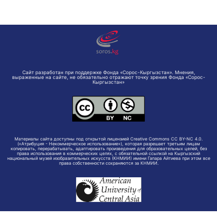
Сайт разработан при поддержке Фонда «Сорос-Кыргызстан». Мнения,
выраженные на сайте, не обязательно отражают точку зрения Фонда «Сорос-
Кыргызстан»
Материалы сайта доступны под открытой лицензией Creative Commons CC BY-NC 4.0.
(«Атрибуция - Некоммерческое использование»), которая разрешает третьим лицам
копировать, перерабатывать, адаптировать произведения для образовательных целей, без
права использования в коммерческих целях, с обязательной ссылкой на Кыргызский
национальный музей изобразительных искусств (КНМИИ) имени Гапара Айтиева при этом все
права собственности сохраняются за КНМИИ.