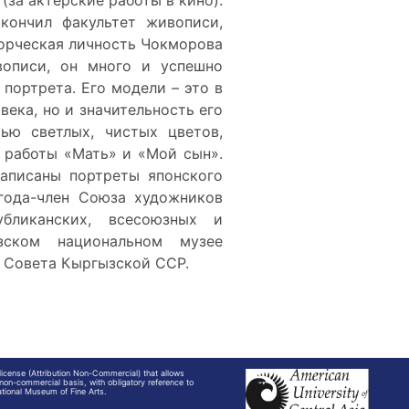
за актерские работы в кино).
кончил факультет живописи,
ворческая личность Чокморова
вописи, он много и успешно
портрета. Его модели – это в
ека, но и значительность его
ью светлых, чистых цветов,
 работы «Мать» и «Мой сын».
написаны портреты японского
года-член Союза художников
бликанских, всесоюзных и
ском национальном музее
о Совета Кыргызской ССР.
cense (Attribution Non-Commercial) that allows
non-commercial basis, with obligatory reference to
tional Museum of Fine Arts.