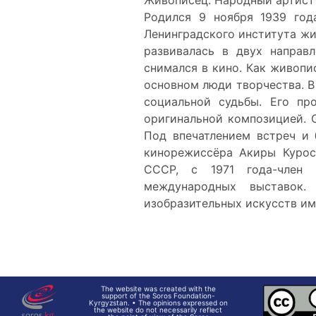
Живописец. Народный артист 
Родился 9 ноября 1939 год
Ленинградского института жи
развивалась в двух направ
снимался в кино. Как живопи
основном люди творчества. В
социальной судьбы. Его пр
оригинальной композицией. 
Под впечатлением встреч и 
кинорежиссёра Акиры Курос
СССР, с 1971 года-член 
международных выставок
изобразительных искусств им
The website was created with the
support of the Soros Foundation-
Kyrgyzstan. • The opinions expressed on
the website do not necessarily reflect