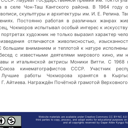
СССР. Лауреат Государственной премии им. Токтогула (
а в селе Чон-Таш Кантского района. В 1964 году о
вописи, скульптуры и архитектуры им. И. Е. Репина. Т
лениях. Постоянно работая в различных жанрах жи
сец, Чокморов испытывал особый интерес к искусству 
 портретах художник не только выразил характер челов
оизведения отличаются живописностью, изысканност
С большим вниманием и теплотой к натуре исполнены
бесед с известными деятелями мирового кино, им 
авы и итальянской актрисы Моники Витти. С 1968 
Союза кинематографистов СССР. Участник респу
. Лучшие работы Чокморова хранятся в Кыргыз
 Г. Айтиева. Награждён Почётной грамотой Верховног
Website materials are available under Creative Commons CC BY-NC 4.0 li
third parties to copy, process, and adapt works for educational purposes on 
and all copyrights reserved by Gapar Aitiev Kyrgyz Na