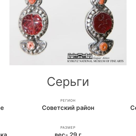
Серьги
РЕГИОН
ие
Советский район
С
РАЗМЕР
ека
вес- 29 г