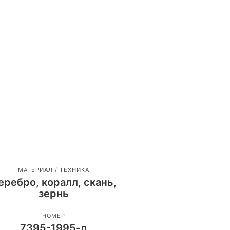
МАТЕРИАЛ / ТЕХНИКА
еребро, коралл, скань,
зернь
НОМЕР
7395-1995-д