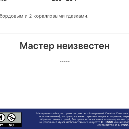
бордовым и 2 коралловыми гдазками.
Мастер неизвестен
-----
Материалы сайта доступны под открытой лицензией Creative Commons
использование»), которая разрешает третьим лицам копировать, пер
образовательных целей, без права использования в коммерческих це
национальный музей изобразительных искусств (КНМИИ) имени Гапар
сохраняются за КНМИИ.