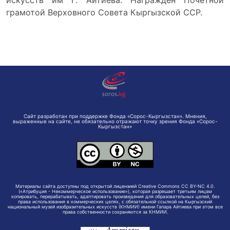
грамотой Верховного Совета Кыргызской ССР.
Сайт разработан при поддержке Фонда «Сорос-Кыргызстан». Мнения,
выраженные на сайте, не обязательно отражают точку зрения Фонда «Сорос-
Кыргызстан»
Материалы сайта доступны под открытой лицензией Creative Commons CC BY-NC 4.0.
(«Атрибуция - Некоммерческое использование»), которая разрешает третьим лицам
копировать, перерабатывать, адаптировать произведения для образовательных целей, без
права использования в коммерческих целях, с обязательной ссылкой на Кыргызский
национальный музей изобразительных искусств (КНМИИ) имени Гапара Айтиева при этом все
права собственности сохраняются за КНМИИ.