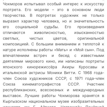
Чокморов испытывал особый интерес к искусству
портрета. Его модели – это в основном люди
творчества. В портретах художник не только
выразил характер человека, но и значительность
его социальной судьбы. Его произведения
отличаются живописностью, изысканностью
светлых, чистых цветов, оригинальной
композицией. С большим вниманием и теплотой к
натуре исполнены работы «Мать» и «Мой сын». Под
впечатлением встреч и бесед с известными
деятелями мирового кино, им написаны портреты
японского кинорежиссёра Акиры Куросавы и
итальянской актрисы Моники Витти. С 1968 года-
член Союза художников СССР, с 1971 года-член
Союза кинематографистов СССР. Участник
республиканских, всесоюзных и международных
выставок. Лучшие работы Чокморова хранятся в
Кыргызском национальном музее изобразительных
искусств им Г. Айтиева. Награждён Почётной