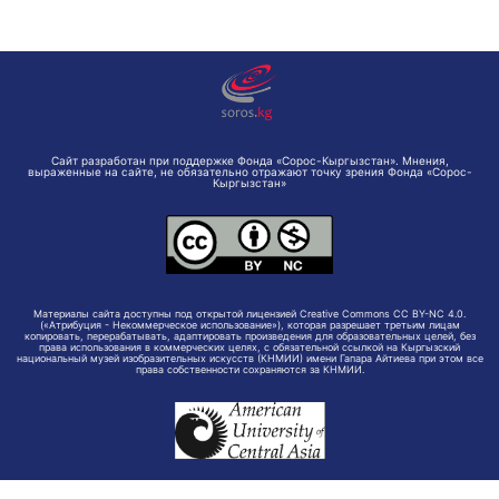
Сайт разработан при поддержке Фонда «Сорос-Кыргызстан». Мнения,
выраженные на сайте, не обязательно отражают точку зрения Фонда «Сорос-
Кыргызстан»
Материалы сайта доступны под открытой лицензией Creative Commons CC BY-NC 4.0.
(«Атрибуция - Некоммерческое использование»), которая разрешает третьим лицам
копировать, перерабатывать, адаптировать произведения для образовательных целей, без
права использования в коммерческих целях, с обязательной ссылкой на Кыргызский
национальный музей изобразительных искусств (КНМИИ) имени Гапара Айтиева при этом все
права собственности сохраняются за КНМИИ.