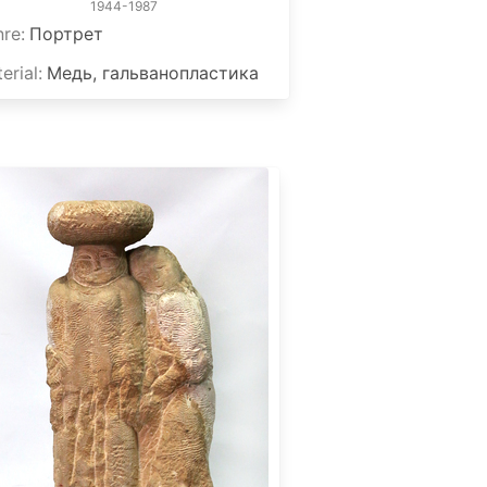
1944-1987
nre
:
Портрет
erial
:
Медь, гальванопластика