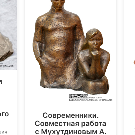
м
ого
Современники.
Совместная работа
с Мухутдиновым А.
вич