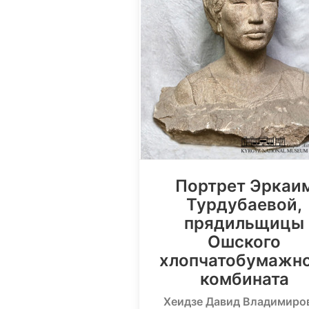
Портрет Эркаи
Турдубаевой,
прядильщицы
Ошского
хлопчатобумажн
комбината
Хеидзе Давид Владимиро