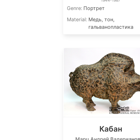
1944-1987
Genre
:
Портрет
Material
:
Медь, тон,
гальванопластика
Кабан
Марц Андрей Валериано