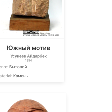
Южный мотив
Усукеев Айдарбек
1954
enre
:
Бытовой
terial
:
Камень