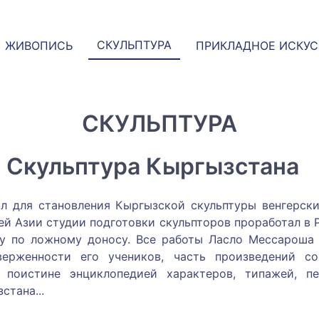
СКУЛЬПТУРА
ЖИВОПИСЬ
ПРИКЛАДНОЕ ИСКУ
СКУЛЬПТУРА
Скульптура Кыргызстана
 для становления Кыргызской скульптуры венгерски
ей Азии студии подготовки скульпторов проработал в Р
ду по ложному доносу. Все работы Ласло Мессароша
верженности его учеников, часть произведений со
а поистине энциклопедией характеров, типажей, п
стана.
..