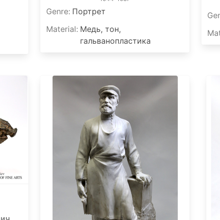
Genre
:
Портрет
Ge
Material
:
Медь, тон,
Mat
гальванопластика
вич