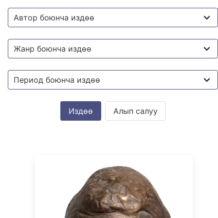
Алып салуу