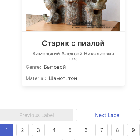
Старик с пиалой
Каменский Алексей Николаевич
1938
Genre
:
Бытовой
Material
:
Шамот, тон
Previous Label
Next Label
1
2
3
4
5
6
7
8
9