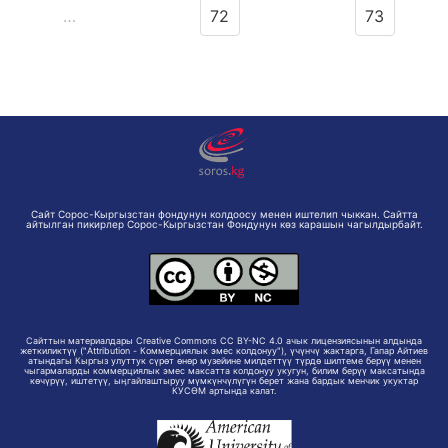
…
72
73
Сайт Сорос-Кыргызстан фондунун колдоосу менен иштелип чыккан. Сайтта
айтылган пикирлер Сорос-Кыргызстан Фондунун көз карашын чагылдырбайт.
Сайттын материалдары Creative Commons CC BY-NC 4.0 ачык лицензиясынын алдында
жеткиликтүү ("Attribution - Коммерциялык эмес колдонуу"), үчүнчү жактарга, Гапар Айтиев
атындагы Кыргыз улуттук сүрөт өнөр музейине милдеттүү түрдө шилтеме берүү менен
чыгармаларды коммерциялык эмес максатта колдонуу укугун, билим берүү максатында
көчүрүү, иштетүү, ыңгайлаштыруу мүмкүнчүлүгүн берет жана бардык менчик укуктар
КУСӨМ артында калат.