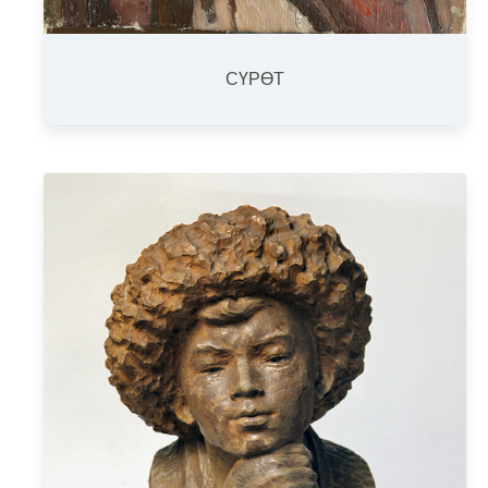
СҮРӨТ