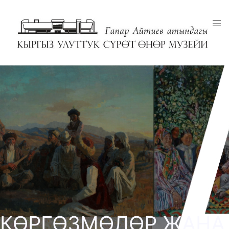
КӨРГӨЗМӨЛӨР ЖАНА