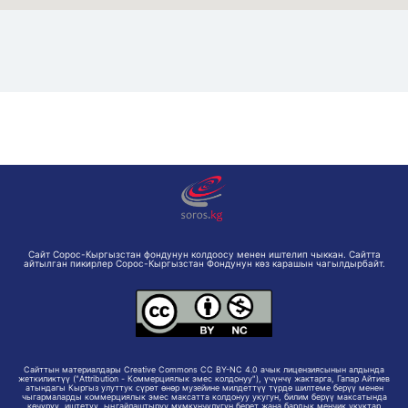
Сайт Сорос-Кыргызстан фондунун колдоосу менен иштелип чыккан. Сайтта
айтылган пикирлер Сорос-Кыргызстан Фондунун көз карашын чагылдырбайт.
Сайттын материалдары Creative Commons CC BY-NC 4.0 ачык лицензиясынын алдында
жеткиликтүү ("Attribution - Коммерциялык эмес колдонуу"), үчүнчү жактарга, Гапар Айтиев
атындагы Кыргыз улуттук сүрөт өнөр музейине милдеттүү түрдө шилтеме берүү менен
чыгармаларды коммерциялык эмес максатта колдонуу укугун, билим берүү максатында
көчүрүү, иштетүү, ыңгайлаштыруу мүмкүнчүлүгүн берет жана бардык менчик укуктар