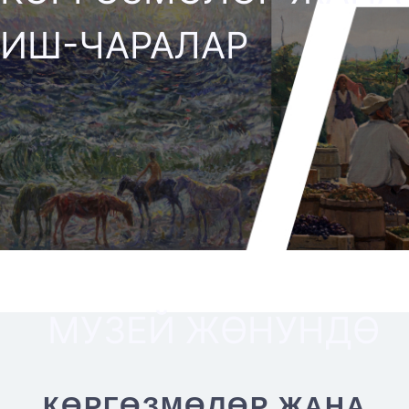
ИШ-ЧАРАЛАР
МУЗЕЙ ЖӨНУНДӨ
КӨРГӨЗМӨЛӨР ЖАНА