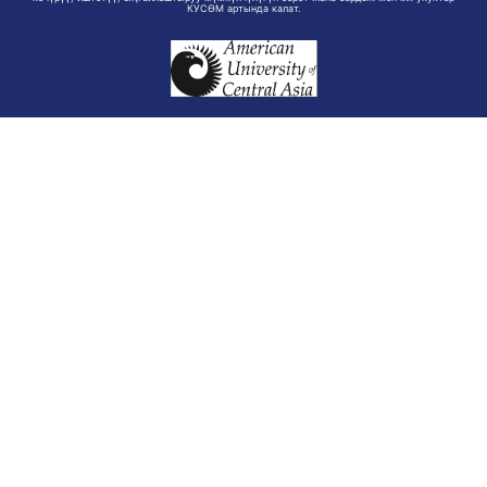
КУСӨМ артында калат.