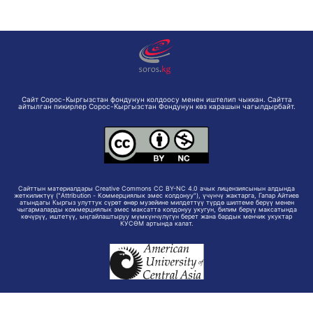
Сайт Сорос-Кыргызстан фондунун колдоосу менен иштелип чыккан. Сайтта
айтылган пикирлер Сорос-Кыргызстан Фондунун көз карашын чагылдырбайт.
Сайттын материалдары Creative Commons CC BY-NC 4.0 ачык лицензиясынын алдында
жеткиликтүү ("Attribution - Коммерциялык эмес колдонуу"), үчүнчү жактарга, Гапар Айтиев
атындагы Кыргыз улуттук сүрөт өнөр музейине милдеттүү түрдө шилтеме берүү менен
чыгармаларды коммерциялык эмес максатта колдонуу укугун, билим берүү максатында
көчүрүү, иштетүү, ыңгайлаштыруу мүмкүнчүлүгүн берет жана бардык менчик укуктар
КУСӨМ артында калат.