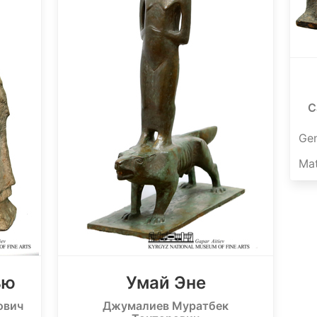
С
Ge
Mat
ью
Умай Эне
ович
Джумалиев Муратбек