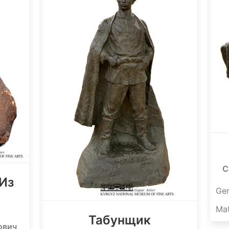
С
 Из
Ge
Mat
Табунщик
ович