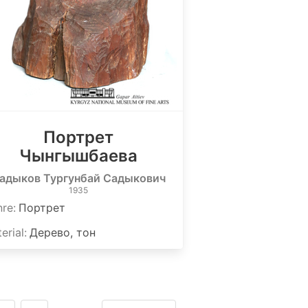
Портрет
Чынгышбаева
адыков Тургунбай Садыкович
1935
nre
:
Портрет
erial
:
Дерево, тон