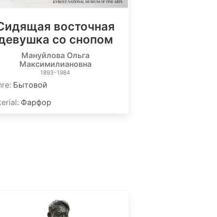
Сидящая восточная
девушка со снопом
Мануйлова Ольга
Максимилиановна
1893-1984
nre
:
Бытовой
erial
:
Фарфор