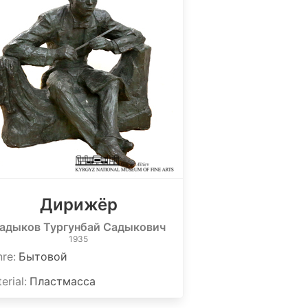
Дирижёр
адыков Тургунбай Садыкович
1935
nre
:
Бытовой
erial
:
Пластмасса