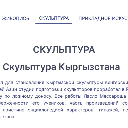
СКУЛЬПТУРА
ЖИВОПИСЬ
ПРИКЛАДНОЕ ИСКУ
СКУЛЬПТУРА
Скульптура Кыргызстана
 для становления Кыргызской скульптуры венгерски
ей Азии студии подготовки скульпторов проработал в Р
ду по ложному доносу. Все работы Ласло Мессароша
верженности его учеников, часть произведений со
а поистине энциклопедией характеров, типажей, п
стана.
..