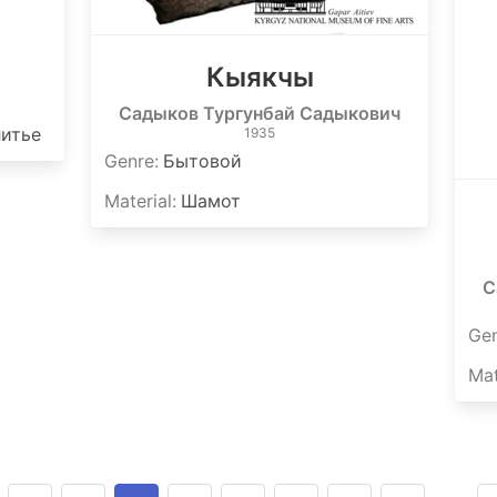
Кыякчы
Садыков Тургунбай Садыкович
литье
1935
Genre
:
Бытовой
Material
:
Шамот
С
Ge
Mat