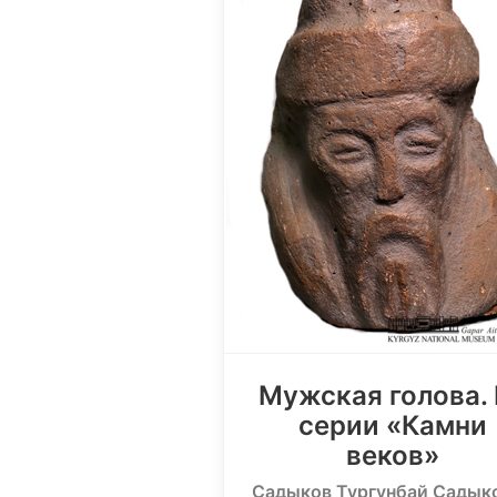
Мужская голова.
серии «Камни
веков»
Садыков Тургунбай Садык