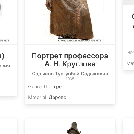
Ge
а)
Портрет профессора
А. Н. Круглова
Mat
ович
Садыков Тургунбай Садыкович
1935
Genre
:
Портрет
Material
:
Дерево